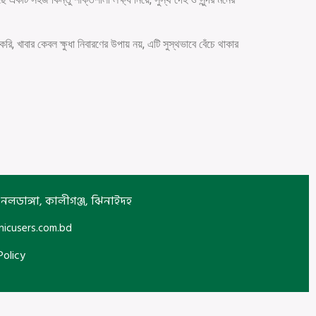
 খাবার কেবল ক্ষুধা নিবারণের উপায় নয়, এটি সুস্থভাবে বেঁচে থাকার
নলডাঙ্গা, কালীগঞ্জ, ঝিনাইদহ
nicusers.com.bd
Policy