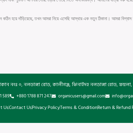
 কঠিন হয়ে দাঁড়িয়েছে, তখন আমরা নিয়ে এসেছি আস্থার এক নতুন ঠিকানা। আমরা বিশ্বাস করি,
কান নংঃ ০, নলডাঙ্গা রোড, কালীগঞ্জ, ঝিনাইদহ নলডাঙ্গা রোড, ফয়লা, 
1 589
+880 1788 871 247
organicusers@gmail.com
info@orga
t Us
Contact Us
Privacy Policy
Terms & Condition
Return & Refund 