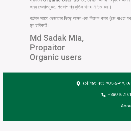
জন্য ভেজালমুক্ত, শতভাগ প্রাকৃতিক খাদ্য নিশ্চিত করা।
বর্তমান সময়ে ভেজালের ভিড়ে আসল এবং নিরাপদ খাবার খুঁজে পাওয়া যখন
মূল চাবিকাঠি।
Md Sadak Mia,
Propaitor
Organic users
হোল্ডিং নংঃ ০৩৮৬-০০; দো
+880 1621 61
Abou