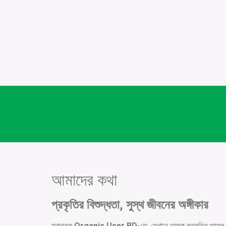
আমাদের কথা
প্রকৃতির বিশুদ্ধতা, সুস্থ জীবনের অঙ্গীকার
স্বাগতম
Organic User BD
-তে, যেখানে আমরা প্রকৃতির আসল স্ব