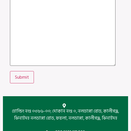
হোল্ডিং নংঃ ০৩৮৬-০০; দোকান নংঃ ০, নলডাঙ্গা রোড, কালীগঞ্জ,
ঝিনাইদহ নলডাঙ্গা রোড, ফয়লা, নলডাঙ্গা, কালীগঞ্জ, ঝিনাইদহ