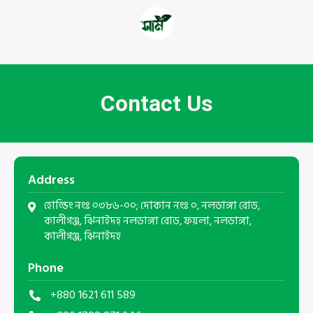
Contact Us
Address
হোল্ডিং নংঃ ০৩৮৬-০০; দোকান নংঃ ০, নলডাঙ্গা রোড,
কালীগঞ্জ, ঝিনাইদহ নলডাঙ্গা রোড, ফয়লা, নলডাঙ্গা,
কালীগঞ্জ, ঝিনাইদহ
Phone
+880 1621 611 589